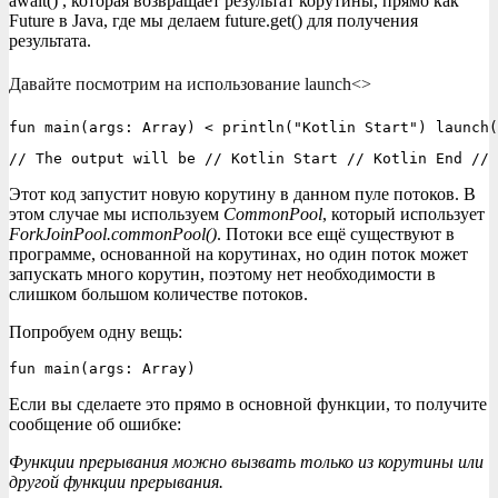
await() , которая возвращает результат корутины, прямо как
Future в Java, где мы делаем future.get() для получения
результата.
Давайте посмотрим на использование launch<>
fun main(args: Array) < println("Kotlin Start") launch(
// The output will be // Kotlin Start // Kotlin End // 
Этот код запустит новую корутину в данном пуле потоков. В
этом случае мы используем
CommonPool
, который использует
ForkJoinPool.commonPool()
. Потоки все ещё существуют в
программе, основанной на корутинах, но один поток может
запускать много корутин, поэтому нет необходимости в
слишком большом количестве потоков.
Попробуем одну вещь:
fun main(args: Array)
Если вы cделаете это прямо в основной функции, то получите
сообщение об ошибке:
Функции прерывания можно вызвать только из корутины или
другой функции прерывания.