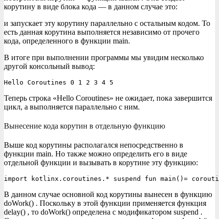
корутину в виде блока кода — в данном случае это:
и запускает эту корутину параллельно с остальным кодом. То
есть данная корутина выполняется независимо от прочего
кода, определенного в функции main.
В итоге при выполнении программы мы увидим несколько
другой консольный вывод:
Hello Coroutines 0 1 2 3 4 5
Теперь строка «Hello Coroutines» не ожидает, пока завершится
цикл, а выполняется параллельно с ним.
Вынесение кода корутин в отдельную функцию
Выше код корутины располагался непосредственно в
функции main. Но также можно определить его в виде
отдельной функции и вызывать в корутине эту функцию:
import kotlinx.coroutines.* suspend fun main()= corouti
В данном случае основной код корутины вынесен в функцию
doWork() . Поскольку в этой функции применяется функция
delay() , то doWork() определена с модификатором suspend .