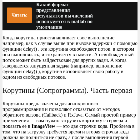
Какой формат
представления
Читать:
результатов вычислений
используется в matlab по
умолчанию
Когда корутина приостанавливает свое выполнение,
например, как в случае выше при вызове задержки с помощью
функции delay() , эта корутина освобождает поток, в котором
она выполнялась, и сохраняется в памяти. А освобожденный
поток может быть зайдествован для других задач. А когда
завершается запущенная задача (например, выполнение
функции delay() ), корутина возобновляет свою работу в
одном из свободных потоков.
Корутины (Сопрограммы). Часть первая
Корутины предназначены для асинхронного
программирования и позволяют отказаться от методов
обратного вызова (Callback) и RxJava. Самый простой пример
применения — вам нужно загрузить картинку с сервера и
показать её в
ImageView
— это две строчки кода. Проблема в
том, что на загрузку требуется время и вторая строчка кода
должна выполниться не сразу, а после выполнения первой