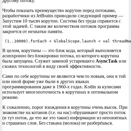
другому потоку.
Чтобы показать преимущество корутин перед потоками,
разработчики из JetBrains приводили следующий пример —
Запустим 10 тысяч корутин. Система без труда справится с
этой задачей. С таким же количеством потоков программа
закроется от нехватки памяти.
(1..10000).forEach < GlobalScope.launch < val threadNa
В целом, корутины — это блок кода, который выполняется
асинхронно без блокировки потока, из которого корутина
была запущена. Служит заменой устаревшего
AsyncTask
или
схожих технологий в виду своей эффективности.
Сами по себе корутины не являются чем-то новым, они в той
или иной форме уже были в других языках
программирования даже в 1960-х годах. Kotlin за кулисами
использует многопоточность в корутинах в оптимальном
режиме.
К сожалению, порог вхождения в корутины очень высок. При
знакомстве на котанов (т.е. на нас) обрушивают просто поток
(и тут поток, да что же это такое) информации из непонятных
и страшных слов. Без стакана (молока) не разберёшься.