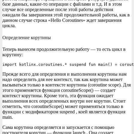
базе данных, какие-то операции с файлами и т.д. И в этом
случае все определенные после этой работы действия
ожидали бы завершения этой продолжительной работы, как в
данном случае строка «Hello Coroutines» ждет завершения
цикла.
Определение корутины
Теперь вынесем продолжительную работу — то есть цикл в
корутину:
import kotlinx.coroutines.* suspend fun main() = corout
Прежде всего для определения и выполнения корутины нам
надо определить для нее контекст, так как корутина может
вызываться только в контексте корутины (coroutine scope). Для
этого применяется функция coroutineScope() — создает
контекст корутины. Кроме того, эта функция ожидает
выполнения всех определенных внутри нее корутин. Стоит
отметить, что coroutineScope() может применяться только в
функции с модификатором suspend , коей является функция
main.
Сама корутина определяется и запускается с помощью
построителя корутин — функции launch . Она создает