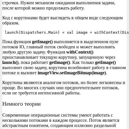
строчки. Нужен механизм ожидания выполнения задачи,
после которой можно продолжать работу.
Код с корутинами будет выглядеть в общем виде следующим
образом.
launch(Dispatchers.Main) < val image = withContext(Dis
Пока функция
getImage()
выполняется в выделенном пуле
потоков IO, главный поток свободен и может выполнять
любую другую задачу. Функция
withContext()
приостанавливает текущую корутину, запущенную через
launch()
, пока работает
getImage()
. Как только
getImage()
выполнит свою задачу, корутина возобновит работу в главном
потоке и вызовет
imageView.setImageBitmap(image)
.
Корутины являются аналогом потоков, но более легковесны и
проще. Во многих случаях они предпочтительнее потоков,
если не требуется интенсивной работы.
Немного теории
Современные операционные системы умеют работать с
несколькими потоками в каждом процессе. Поток является
абстрактным понятием, создающим иллюзию раздельной