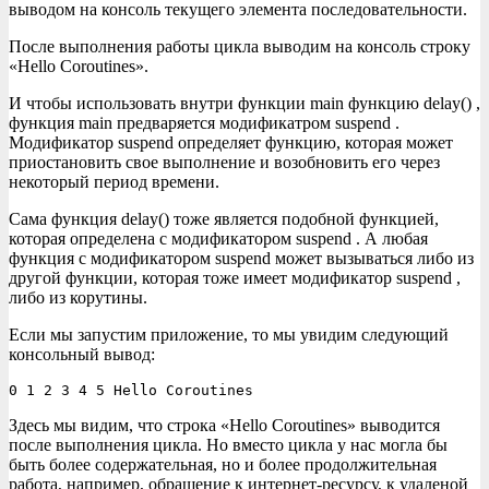
выводом на консоль текущего элемента последовательности.
После выполнения работы цикла выводим на консоль строку
«Hello Coroutines».
И чтобы использовать внутри функции main функцию delay() ,
функция main предваряется модификатром suspend .
Модификатор suspend определяет функцию, которая может
приостановить свое выполнение и возобновить его через
некоторый период времени.
Сама функция delay() тоже является подобной функцией,
которая определена с модификатором suspend . А любая
функция с модификатором suspend может вызываться либо из
другой функции, которая тоже имеет модификатор suspend ,
либо из корутины.
Если мы запустим приложение, то мы увидим следующий
консольный вывод:
0 1 2 3 4 5 Hello Coroutines
Здесь мы видим, что строка «Hello Coroutines» выводится
после выполнения цикла. Но вместо цикла у нас могла бы
быть более содержательная, но и более продолжительная
работа, например, обращение к интернет-ресурсу, к удаленой