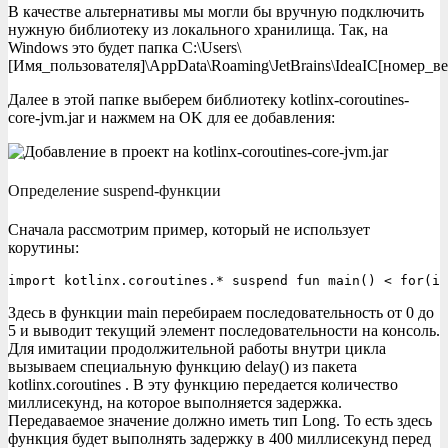
В качестве альтернативы мы могли бы вручную подключить
нужную библиотеку из локального хранилища. Так, на
Windows это будет папка C:\Users\
[Имя_пользователя]\AppData\Roaming\JetBrains\IdeaIC[номер_верси
Далее в этой папке выберем библиотеку kotlinx-coroutines-
core-jvm.jar и нажмем на OK для ее добавления:
Определение suspend-функции
Сначала рассмотрим пример, который не использует
корутины:
import kotlinx.coroutines.* suspend fun main() < for(i 
Здесь в функции main перебираем последовательность от 0 до
5 и выводит текущий элемент последовательности на консоль.
Для имитации продолжительной работы внутри цикла
вызываем специальную функцию delay() из пакета
kotlinx.coroutines . В эту функцию передается количество
миллисекунд, на которое выполняется задержка.
Передаваемое значение должно иметь тип Long. То есть здесь
функция будет выполнять задержку в 400 миллисекунд перед