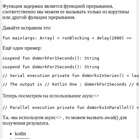
Функция задержки является функцией прерывания,
соответственно мы можем ее вызывать только из корутины
или другой функции прерывания.
Давайте исправим это:
fun main(args: Array) < runBlocking < delay(2000) >>
Ещё один пример:
suspend fun doWorkFor1Seconds(): String
suspend fun doWorkFor2Seconds(): String
// Serial execution private fun doWorksInSeries() < lau
// The output is // Kotlin One : doWorkFor1Seconds // K
Теперь посмотрим на использование async<>
// Parallel execution private fun doWorksInParallel() <
Т.к. мы используем async<> , то можем вызвать await() для
получения результата.
kotlin