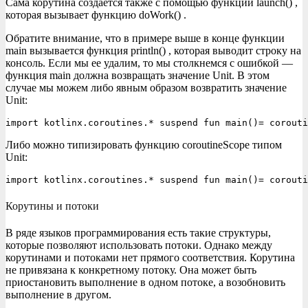
Сама корутина создается также с помощью функции launch() ,
которая вызывает функцию doWork() .
Обратите внимание, что в примере выше в конце функции
main вызывается функция println() , которая выводит строку на
консоль. Если мы ее удалим, то мы столкнемся с ошибкой —
функция main должна возвращать значение Unit. В этом
случае мы можем либо явным образом возвратить значение
Unit:
import kotlinx.coroutines.* suspend fun main()= corouti
Либо можно типизировать функцию coroutineScope типом
Unit:
import kotlinx.coroutines.* suspend fun main()= corouti
Корутины и потоки
В ряде языков программирования есть такие структуры,
которые позволяют использовать потоки. Однако между
корутинами и потоками нет прямого соответствия. Корутина
не привязана к конкретному потоку. Она может быть
приостановить выполнение в одном потоке, а возобновить
выполнение в другом.