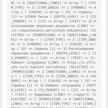
N] => R [ADDITIONAL_LINKS] => Array ( ) [ITE
M_TYPE] => D [ITEM_INDEX] => 2 [PARAMS] => A
rray ( ) [CHAIN] => Array ( [0] => Сервисы 
[1] => 1СПАРК Риски ) [DEPTH_LEVEL] => 2 [IS
_PARENT] => ) [13] => Array ( [TEXT] => 1С:Р
аспознавание первичных документов [LINK] => 
/1c-raspoznavanie-pervichnyh-dokumentov/ [SE
LECTED] => [PERMISSION] => R [ADDITIONAL_LIN
KS] => Array ( ) [ITEM_TYPE] => D [ITEM_INDE
X] => 3 [PARAMS] => Array ( ) [CHAIN] => Arr
ay ( [0] => Сервисы [1] => 1С:Распознавание 
первичных документов ) [DEPTH_LEVEL] => 2 [I
S_PARENT] => ) [14] => Array ( [TEXT] => 1С:
Кабинет сотрудника [LINK] => https://e-offic
e24.ru/1c-kabinet-sotrudnika/ [SELECTED] => 
[PERMISSION] => Z [ADDITIONAL_LINKS] => Arra
y ( ) [ITEM_TYPE] => D [ITEM_INDEX] => 4 [PA
RAMS] => Array ( ) [CHAIN] => Array ( [0] => 
Сервисы [1] => 1С:Кабинет сотрудника ) [DEPT
H_LEVEL] => 2 [IS_PARENT] => ) [15] => Array 
( [TEXT] => Поддержка [LINK] => /support/ [S
ELECTED] => 1 [PERMISSION] => R [ADDITIONAL_
LINKS] => Array ( ) [ITEM_TYPE] => D [ITEM_I