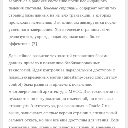
вернуться в рабочее состояние после неожиданного
падения системы.
Теневые страницы
содержат копии тех
страниц базы данных на начало транзакции, в которых
происходят изменения. Эти копии активизируются после
успешного завершения. Хотя теневые страницы легче
реализуются, упреждающая журнализация более
эффективна [3]
Дальнейшее развитие технологий управления базами
данных привело к появлению безблокировочных
технологий. Идея контроля за параллельным доступом с
помощью временных меток (timestamp-based concurrency
control) была развита и привела к появлению
многоверсионной архитектуры MVCC. Эти технологии не
нуждаются ни в журнализации изменений, ни в теневых
страницах. Архитектура, реализованная в Oracle 7.х и
выше, записывает
старые
версии страниц в специальный
сегмент отката, но они все ещё доступны для чтения. Если
транзакция при чтении попадает на страницу, временная