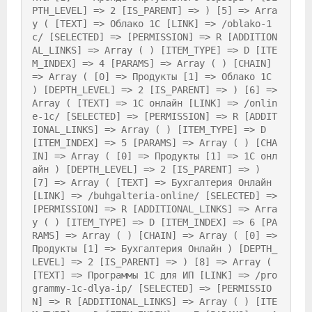
PTH_LEVEL] => 2 [IS_PARENT] => ) [5] => Arra
y ( [TEXT] => Облако 1С [LINK] => /oblako-1
c/ [SELECTED] => [PERMISSION] => R [ADDITION
AL_LINKS] => Array ( ) [ITEM_TYPE] => D [ITE
M_INDEX] => 4 [PARAMS] => Array ( ) [CHAIN] 
=> Array ( [0] => Продукты [1] => Облако 1С 
) [DEPTH_LEVEL] => 2 [IS_PARENT] => ) [6] => 
Array ( [TEXT] => 1С онлайн [LINK] => /onlin
e-1c/ [SELECTED] => [PERMISSION] => R [ADDIT
IONAL_LINKS] => Array ( ) [ITEM_TYPE] => D 
[ITEM_INDEX] => 5 [PARAMS] => Array ( ) [CHA
IN] => Array ( [0] => Продукты [1] => 1С онл
айн ) [DEPTH_LEVEL] => 2 [IS_PARENT] => ) 
[7] => Array ( [TEXT] => Бухгалтерия Онлайн 
[LINK] => /buhgalteria-online/ [SELECTED] => 
[PERMISSION] => R [ADDITIONAL_LINKS] => Arra
y ( ) [ITEM_TYPE] => D [ITEM_INDEX] => 6 [PA
RAMS] => Array ( ) [CHAIN] => Array ( [0] => 
Продукты [1] => Бухгалтерия Онлайн ) [DEPTH_
LEVEL] => 2 [IS_PARENT] => ) [8] => Array ( 
[TEXT] => Программы 1С для ИП [LINK] => /pro
grammy-1c-dlya-ip/ [SELECTED] => [PERMISSIO
N] => R [ADDITIONAL_LINKS] => Array ( ) [ITE