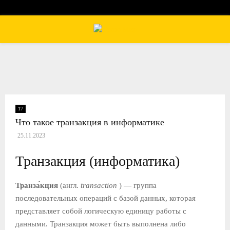
П
Е
Р
17
Что такое транзакция в информатике
В
25.11.2023
И
Транзакция (информатика)
Ч
Транза́кция
(англ.
transaction
) — группа
последовательных операций с базой данных, которая
Н
представляет собой логическую единицу работы с
данными. Транзакция может быть выполнена либо