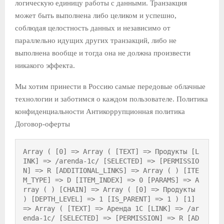
логическую единицу работы с данными. Транзакция
может быть выполнена либо целиком и успешно,
соблюдая целостность данных и независимо от
параллельно идущих других транзакций, либо не
выполнена вообще и тогда она не должна произвести
никакого эффекта.
Мы хотим принести в Россию самые передовые облачные
технологии и заботимся о каждом пользователе. Политика
конфиденциальности Антикоррупционная политика
Договор-оферты
Array ( [0] => Array ( [TEXT] => Продукты [L
INK] => /arenda-1c/ [SELECTED] => [PERMISSIO
N] => R [ADDITIONAL_LINKS] => Array ( ) [ITE
M_TYPE] => D [ITEM_INDEX] => 0 [PARAMS] => A
rray ( ) [CHAIN] => Array ( [0] => Продукты 
) [DEPTH_LEVEL] => 1 [IS_PARENT] => 1 ) [1] 
=> Array ( [TEXT] => Аренда 1С [LINK] => /ar
enda-1c/ [SELECTED] => [PERMISSION] => R [AD