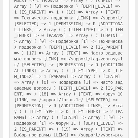
NDEX] => 2 [PARAMS] => Array ( ) [CHAIN] => 
Array ( [0] => Поддержка ) [DEPTH_LEVEL] => 
1 [IS_PARENT] => 1 ) [16] => Array ( [TEXT] 
=> Техническая поддержка [LINK] => /support/ 
[SELECTED] => 1 [PERMISSION] => R [ADDITIONA
L_LINKS] => Array ( ) [ITEM_TYPE] => D [ITEM
_INDEX] => 0 [PARAMS] => Array ( ) [CHAIN] =
> Array ( [0] => Поддержка [1] => Техническа
я поддержка ) [DEPTH_LEVEL] => 2 [IS_PARENT] 
=> ) [17] => Array ( [TEXT] => Часто задавае
мые вопросы [LINK] => /support/faq-voprosy-1
c/ [SELECTED] => [PERMISSION] => R [ADDITION
AL_LINKS] => Array ( ) [ITEM_TYPE] => D [ITE
M_INDEX] => 1 [PARAMS] => Array ( ) [CHAIN] 
=> Array ( [0] => Поддержка [1] => Часто зад
аваемые вопросы ) [DEPTH_LEVEL] => 2 [IS_PAR
ENT] => ) [18] => Array ( [TEXT] => Форум 1С 
[LINK] => /support/forum-1c/ [SELECTED] => 
[PERMISSION] => R [ADDITIONAL_LINKS] => Arra
y ( ) [ITEM_TYPE] => D [ITEM_INDEX] => 2 [PA
RAMS] => Array ( ) [CHAIN] => Array ( [0] => 
Поддержка [1] => Форум 1С ) [DEPTH_LEVEL] => 
2 [IS_PARENT] => ) [19] => Array ( [TEXT] => 
Выбор программы [LINK] => /support/vybor-pro