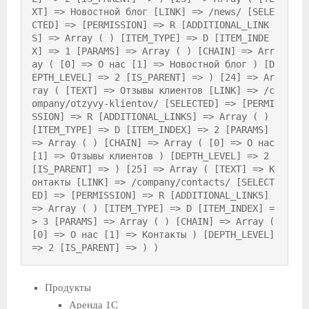
XT] => Новостной блог [LINK] => /news/ [SELE
CTED] => [PERMISSION] => R [ADDITIONAL_LINK
S] => Array ( ) [ITEM_TYPE] => D [ITEM_INDE
X] => 1 [PARAMS] => Array ( ) [CHAIN] => Arr
ay ( [0] => О нас [1] => Новостной блог ) [D
EPTH_LEVEL] => 2 [IS_PARENT] => ) [24] => Ar
ray ( [TEXT] => Отзывы клиентов [LINK] => /c
ompany/otzyvy-klientov/ [SELECTED] => [PERMI
SSION] => R [ADDITIONAL_LINKS] => Array ( ) 
[ITEM_TYPE] => D [ITEM_INDEX] => 2 [PARAMS] 
=> Array ( ) [CHAIN] => Array ( [0] => О нас 
[1] => Отзывы клиентов ) [DEPTH_LEVEL] => 2 
[IS_PARENT] => ) [25] => Array ( [TEXT] => К
онтакты [LINK] => /company/contacts/ [SELECT
ED] => [PERMISSION] => R [ADDITIONAL_LINKS] 
=> Array ( ) [ITEM_TYPE] => D [ITEM_INDEX] =
> 3 [PARAMS] => Array ( ) [CHAIN] => Array ( 
[0] => О нас [1] => Контакты ) [DEPTH_LEVEL] 
=> 2 [IS_PARENT] => ) )
Продукты
Аренда 1С