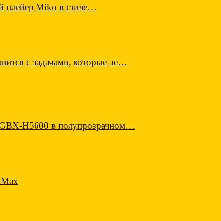
й плейер Miko в стиле…
вится с задачами, которые не…
E GBX-H5600 в полупрозрачном…
 Max