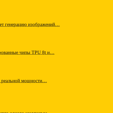
ает генерацию изображений…
ированные чипы TPU 8t и…
по реальной мощности…