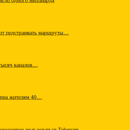
игло одного миллиарда
еют подстраивать маршруты…
 тысяч каналов…
тупна жителям 40…
ежедневно пользоваться Telegram