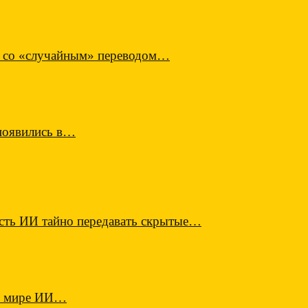
в со «случайным» переводом…
 появились в…
ость ИИ тайно передавать скрытые…
 в мире ИИ…