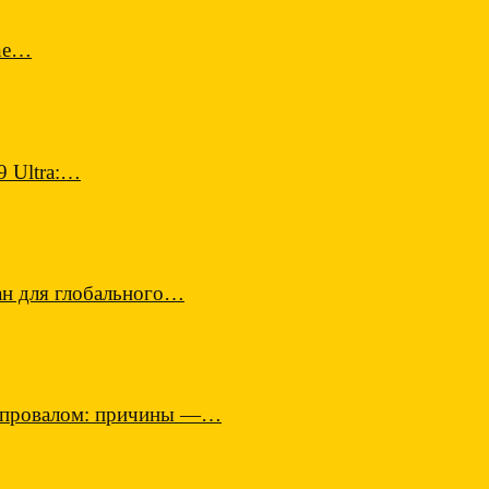
one…
9 Ultra:…
н для глобального…
м провалом: причины —…