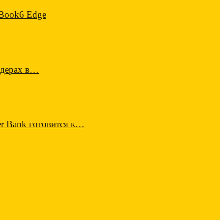
 Book6 Edge
ндерах в…
r Bank готовится к…