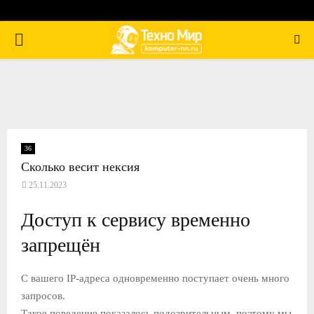
П
Е
Р
В
36
Сколько весит нексия
25.11.2023
И
Доступ к сервису временно
Ч
запрещён
Н
С вашего IP-адреса одновременно поступает очень много
запросов.
О
Такое поведение показалось подозрительным, поэтому мы