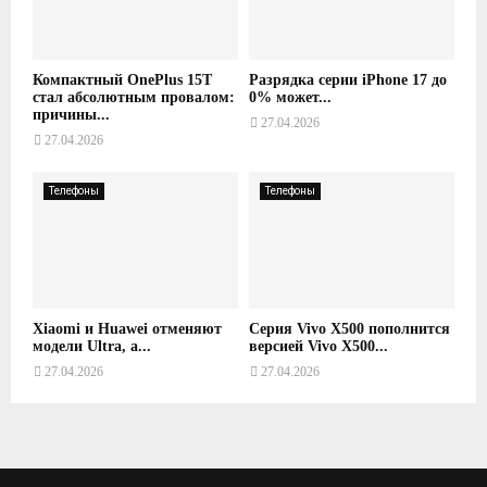
Компактный OnePlus 15T
Разрядка серии iPhone 17 до
стал абсолютным провалом:
0% может...
причины...
27.04.2026
27.04.2026
Телефоны
Телефоны
Xiaomi и Huawei отменяют
Серия Vivo X500 пополнится
модели Ultra, а...
версией Vivo X500...
27.04.2026
27.04.2026