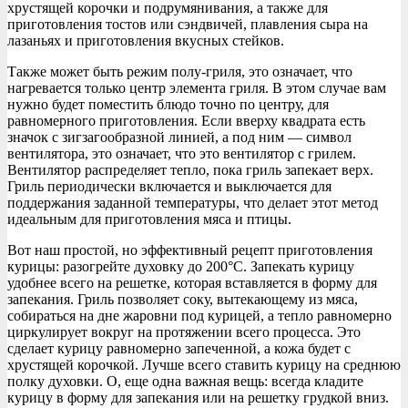
хрустящей корочки и подрумянивания, а также для
приготовления тостов или сэндвичей, плавления сыра на
лазаньях и приготовления вкусных стейков.
Также может быть режим полу-гриля, это означает, что
нагревается только центр элемента гриля. В этом случае вам
нужно будет поместить блюдо точно по центру, для
равномерного приготовления. Если вверху квадрата есть
значок с зигзагообразной линией, а под ним — символ
вентилятора, это означает, что это вентилятор с грилем.
Вентилятор распределяет тепло, пока гриль запекает верх.
Гриль периодически включается и выключается для
поддержания заданной температуры, что делает этот метод
идеальным для приготовления мяса и птицы.
Вот наш простой, но эффективный рецепт приготовления
курицы: разогрейте духовку до 200°C. Запекать курицу
удобнее всего на решетке, которая вставляется в форму для
запекания. Гриль позволяет соку, вытекающему из мяса,
собираться на дне жаровни под курицей, а тепло равномерно
циркулирует вокруг на протяжении всего процесса. Это
сделает курицу равномерно запеченной, а кожа будет с
хрустящей корочкой. Лучше всего ставить курицу на среднюю
полку духовки. О, еще одна важная вещь: всегда кладите
курицу в форму для запекания или на решетку грудкой вниз.