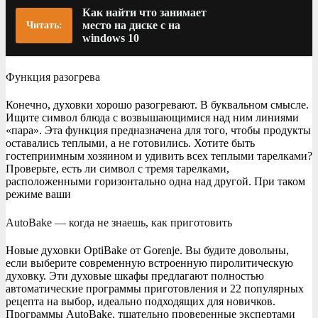
Как найти что занимает
место на диске с на
Читать:
windows 10
Функция разогрева
Конечно, духовки хорошо разогревают. В буквальном смысле.
Ищите символ блюда с возвышающимися над ним линиями
«пара». Эта функция предназначена для того, чтобы продукты
оставались теплыми, а не готовились. Хотите быть
гостеприимным хозяином и удивить всех теплыми тарелками?
Проверьте, есть ли символ с тремя тарелками,
расположенными горизонтально одна над другой. При таком
режиме ваши
AutoBake — когда не знаешь, как приготовить
Новые духовки OptiBake от Gorenje. Вы будите довольны,
если выберите современную встроенную пиролитическую
духовку. Эти духовые шкафы предлагают полностью
автоматические программы приготовления и 22 популярных
рецепта на выбор, идеально подходящих для новичков.
Программы AutoBake, тщательно проверенные экспертами