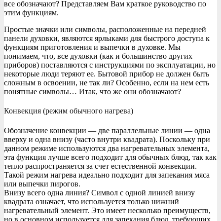
все обозначают? Представляем Вам краткое руководство по
этим функциям.
Простые значки или символы, расположенные на передней
панели духовки, являются ярлыками для быстрого доступа к
функциям приготовления и выпечки в духовке. Мы
понимаем, что, все духовки (как и большинство других
приборов) поставляются с инструкциями по эксплуатации, но
некоторые люди теряют ее. Бытовой прибор не должен быть
сложным в освоении, не так ли? Особенно, если на нем есть
понятные символы… Итак, что же они обозначают?
Конвекция (режим обычного нагрева)
Обозначение конвекции — две параллельные линии — одна
вверху и одна внизу (часто внутри квадрата). Поскольку при
данном режиме используются два нагревательных элемента,
эта функция лучше всего подходит для обычных блюд, так как
тепло распространяется за счет естественной конвекции.
Такой режим нагрева идеально подходит для запекания мяса
или выпечки пирогов.
Внизу всего одна линия? Символ с одной линией внизу
квадрата означает, что используется только нижний
нагревательный элемент. Это имеет несколько преимуществ,
но в основном используется для запекания блюд, требующих