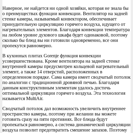
Наверное, не найдется ни одной хозяйки, которая не знала бы
о преимуществах функции конвекции. Вентилятор на задней
стенке камеры, называемый конвектором, обеспечивает
принудительную циркуляцию горячего воздуха, идущего от
нагревательных элементов. Благодаря конвекции температура
на любом уровне духового шкафа будет одинаковой, поэтому
сколько бы блюд вы ни готовили одновременно, все они
пропекутся равномерно.
В кухонных плитах Gorenje функция конвекции
усовершенствована. Кроме вентилятора на задней стенке
внутренней камеры предусмотрен кольцевой нагревательный
элемент, а также 14 отверстий, расположенных в
определенном порядке. Сама камера имеет сводчатый потолок
по аналогии с традиционной дровяной печью. Благодаря
данным конструктивным элементам удалось достичь
оптимальной циркуляции горячего воздуха. Эта технология
называется MultiAir.
Сводчатый потолок дал возможность увеличить внутреннее
пространство камеры, поэтому при желании вы можете
готовить сразу на пяти противнях. Все блюда будут
пропекаться равномерно, а система динамической циркуляции
воздуха позволит предотвратить смешение запахов. Поэтому