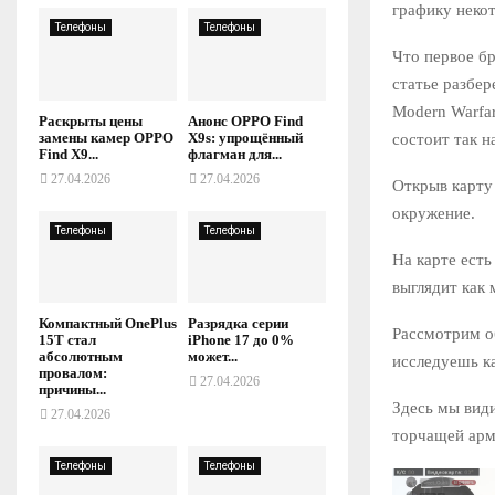
графику некот
Телефоны
Телефоны
Что первое бр
статье разбер
Modern Warfar
Раскрыты цены
Анонс OPPO Find
замены камер OPPO
X9s: упрощённый
состоит так н
Find X9...
флагман для...
27.04.2026
27.04.2026
Открыв карту 
окружение.
Телефоны
Телефоны
На карте ест
выглядит как 
Компактный OnePlus
Разрядка серии
Рассмотрим об
15T стал
iPhone 17 до 0%
абсолютным
может...
исследуешь к
провалом:
27.04.2026
причины...
Здесь мы вид
27.04.2026
торчащей арм
Телефоны
Телефоны