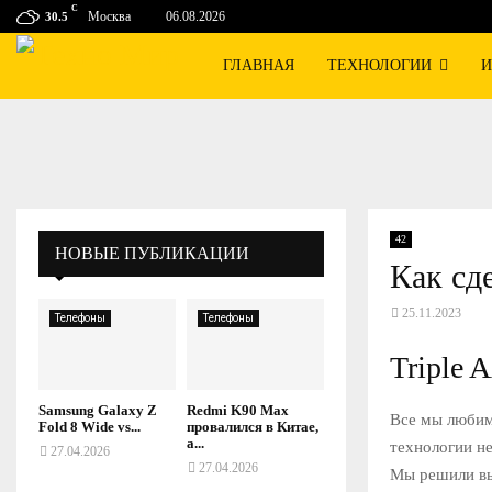
C
Москва
06.08.2026
30.5
ГЛАВНАЯ
ТЕХНОЛОГИИ
И
42
НОВЫЕ ПУБЛИКАЦИИ
Как сде
25.11.2023
Телефоны
Телефоны
Triple 
Samsung Galaxy Z
Redmi K90 Max
Все мы любим 
Fold 8 Wide vs...
провалился в Китае,
а...
технологии не
27.04.2026
27.04.2026
Мы решили вы