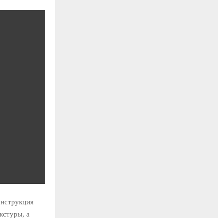
онструкция
кстуры, а