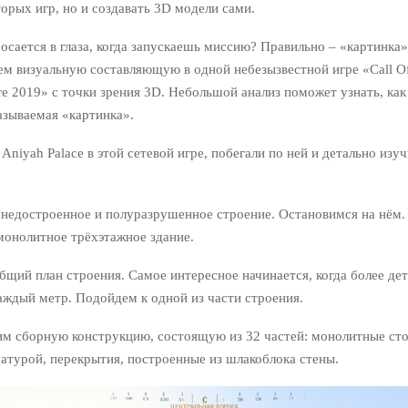
орых игр, но и создавать 3D модели сами.
осается в глаза, когда запускаешь миссию? Правильно – «картинка»
ем визуальную составляющую в одной небезызвестной игре «Call Of
e 2019» с точки зрения 3D. Небольшой анализ поможет узнать, как 
азываемая «картинка».
Aniyah Palace в этой сетевой игре, побегали по ней и детально изу
ь недостроенное и полуразрушенное строение. Остановимся на нём.
монолитное трёхэтажное здание.
щий план строения. Самое интересное начинается, когда более де
аждый метр. Подойдем к одной из части строения.
им сборную конструкцию, состоящую из 32 частей: монолитные ст
атурой, перекрытия, построенные из шлакоблока стены.