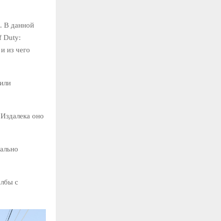
. В данной
 Duty:
и из чего
чили
 Издалека оно
тально
олбы с