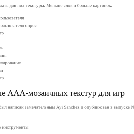
лать для них текстуры. Меньше слов и больше картинок.
пользователя
ользователя опрос
гр
ль
линг
ллирование
ли
гр
ие ААА-мозаичных текстур для игр
был написан замечательным Ayi Sanchez и опубликован в выпуске 
 инструменты: