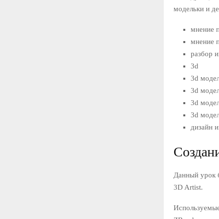
модельки и де
мнение 
мнение п
разбор и
3d
3d моде
3d моде
3d моде
3d моде
дизайн и
Создан
Данный урок 
3D Artist.
Используемые