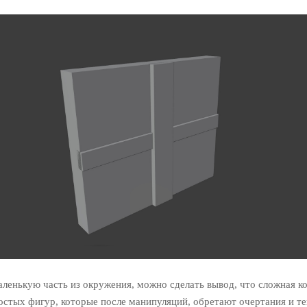
аленькую часть из окружения, можно сделать вывод, что сложная к
остых фигур, которые после манипуляций, обретают очертания и те