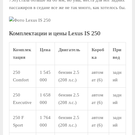
пассажиров в седане все же не так много, как хотелось бы.
Комплектации и цены Lexus IS 250
Комплек
Цена
Двигатель
Короб
При
тация
ка
вод
250
1 545
бензин 2.5
автом
задн
Comfort
000
(208 л.с.)
ат (6)
ий
250
1 658
бензин 2.5
автом
задн
Executive
000
(208 л.с.)
ат (6)
ий
250 F
1 764
бензин 2.5
автом
задн
Sport
000
(208 л.с.)
ат (6)
ий