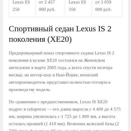
Lexus ES
от 2 457
Lexus ES
от 3 059
250
000 руб.
350
000 руб.
Спортивный седан Lexus IS 2
поколения (XE20)
Предпремьерный показ спортивного седана Lexus IS 2
поколения в кузове XE20 состоялся на Женевском
автосалоне в марте 2005 года, а всего спустя полтора
месяца, на мотор-шоу в Нью-Йорке, японский
автопроизводитель представил полностью готовую к
производству модель.
По сравнению с предшественником, Lexus IS XE20
подрос в габаритах — его длина выросла с 4 400 до 4 575
мм, ширина увеличилась с 1 725 до 1 800 мм, а высота
осталась прежней (1 410 мм). Величина колесной базы (2
730) стала больше на 60 мм, но увы, места для ног задних