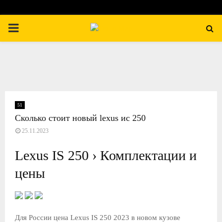
П
Е
Р
В
51
Сколько стоит новый lexus ис 250
25.11.2023
И
Lexus IS 250 › Комплектации и
Ч
цены
Н
О
Для России цена Lexus IS 250 2023 в новом кузове