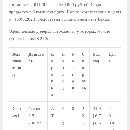
составляет 2 011 000 — 2 589 000 рублей, Седан
Е
продается в 6 комплектациях. Новые комплектации и цены
от 15.03.2023 предоставил официальный сайт Lexus.
М
Официальные дилеры, автосалоны, у которых можно
купить Lexus IS 250:
Е
Ком
Двигате
К
П
Р
С
Рас
Цен
Н
плек
ль
о
р
а
к
ход
а
таци
р
и
з
о
Ю
я
о
в
г
р
б
о
о
ос
к
д
н
ть
а
бензин
A
З
8
2
11.9
2
Com
fort
2.5л. |
T
а
.
2
| 6.7
011
208 л.с.
д
1
5
| 8.6
000