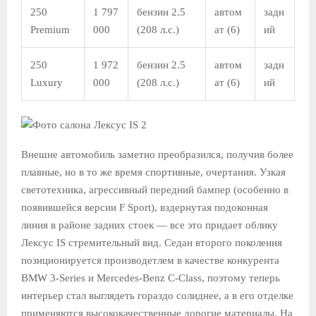
250
1 797
бензин 2.5
автом
задн
Premium
000
(208 л.с.)
ат (6)
ий
250
1 972
бензин 2.5
автом
задн
Luxury
000
(208 л.с.)
ат (6)
ий
Внешне автомобиль заметно преобразился, получив более
плавные, но в то же время спортивные, очертания. Узкая
светотехника, агрессивный передний бампер (особенно в
появившейся версии F Sport), вздернутая подоконная
линия в районе задних стоек — все это придает облику
Лексус IS стремительный вид. Седан второго поколения
позиционируется производетлем в качестве конкурента
BMW 3-Series и Mercedes-Benz C-Class, поэтому теперь
интерьер стал выглядеть гораздо солиднее, а в его отделке
применяются высококачественные дорогие материалы. На