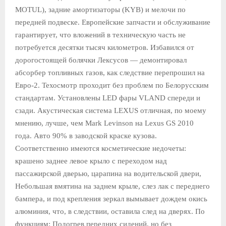
MOTUL), задние амортизаторы (KYB) и мелочи по
передней подвеске. Европейские запчасти и обслуживание
гарантирует, что вложений в техническую часть не
потребуется десятки тысяч километров. Избавился от
дорогостоящей болячки Лексусов — демонтировал
абсорбер топливных газов, как следствие перепрошил на
Евро-2. Техосмотр проходит без проблем по Белорусским
стандартам. Установлены LED фары VLAND спереди и
сзади. Акустическая система LEXUS отличная, по моему
мнению, лучше, чем Маrk Levinson на Lexus GS 2010
года. Авто 90% в заводской краске кузова.
Соответственно имеются косметические недочеты:
крашено заднее левое крыло с переходом над
пассажирской дверью, царапина на водительской двери,
Небольшая вмятина на заднем крыле, слез лак с переднего
бампера, и под крепления зеркал вымывает дождем окись
алюминия, что, в следствии, оставила след на дверях. По
функциям: Подогрев передних сидений, но без