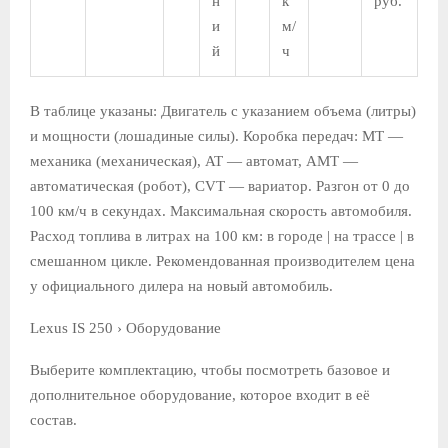
н
к
руб.
и
м/
й
ч
В таблице указаны: Двигатель с указанием объема (литры)
и мощности (лошадиные силы). Коробка передач: MT —
механика (механическая), AT — автомат, AMT —
автоматическая (робот), CVT — вариатор. Разгон от 0 до
100 км/ч в секундах. Максимальная скорость автомобиля.
Расход топлива в литрах на 100 км: в городе | на трассе | в
смешанном цикле. Рекомендованная производителем цена
у официального дилера на новый автомобиль.
Lexus IS 250 › Оборудование
Выберите комплектацию, чтобы посмотреть базовое и
дополнительное оборудование, которое входит в её
состав.