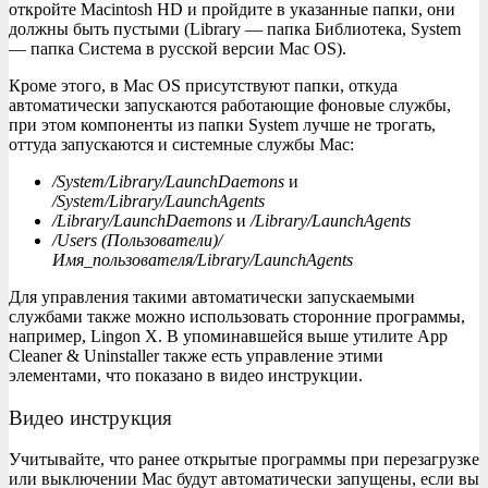
откройте Macintosh HD и пройдите в указанные папки, они
должны быть пустыми (Library — папка Библиотека, System
— папка Система в русской версии Mac OS).
Кроме этого, в Mac OS присутствуют папки, откуда
автоматически запускаются работающие фоновые службы,
при этом компоненты из папки System лучше не трогать,
оттуда запускаются и системные службы Mac:
/System/Library/LaunchDaemons
и
/System/Library/LaunchAgents
/Library/LaunchDaemons
и
/Library/LaunchAgents
/Users (Пользователи)/
Имя_пользователя/Library/LaunchAgents
Для управления такими автоматически запускаемыми
службами также можно использовать сторонние программы,
например, Lingon X. В упоминавшейся выше утилите App
Cleaner & Uninstaller также есть управление этими
элементами, что показано в видео инструкции.
Видео инструкция
Учитывайте, что ранее открытые программы при перезагрузке
или выключении Mac будут автоматически запущены, если вы