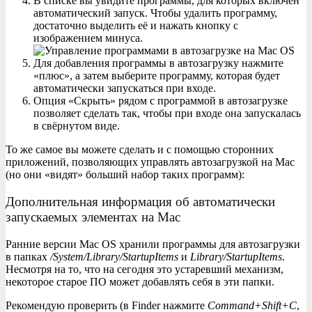
В списке вы увидите программы, для которых включен
автоматический запуск. Чтобы удалить программу,
достаточно выделить её и нажать кнопку с
изображением минуса.
Для добавления программы в автозагрузку нажмите
«плюс», а затем выберите программу, которая будет
автоматически запускаться при входе.
Опция «Скрыть» рядом с программой в автозагрузке
позволяет сделать так, чтобы при входе она запускалась
в свёрнутом виде.
То же самое вы можете сделать и с помощью сторонних
приложений, позволяющих управлять автозагрузкой на Mac
(но они «видят» больший набор таких программ):
Дополнительная информация об автоматически
запускаемых элементах на Mac
Ранние версии Mac OS хранили программы для автозагрузки
в папках
/System/Library/StartupItems
и
Library/StartupItems
.
Несмотря на то, что на сегодня это устаревший механизм,
некоторое старое ПО может добавлять себя в эти папки.
Рекомендую проверить (в Finder нажмите
Command+Shift+C
,