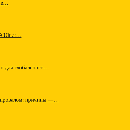
one…
9 Ultra:…
н для глобального…
м провалом: причины —…