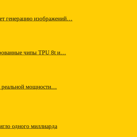
ает генерацию изображений…
ированные чипы TPU 8t и…
по реальной мощности…
игло одного миллиарда