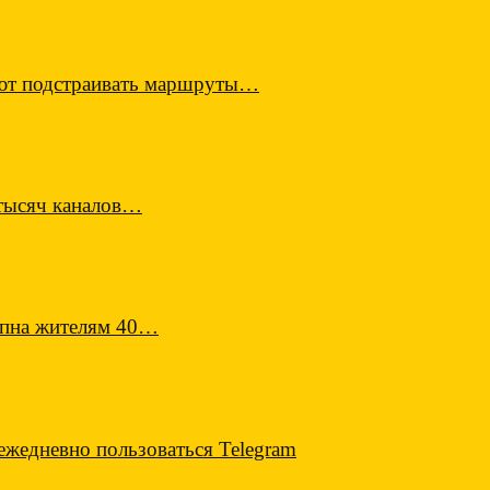
еют подстраивать маршруты…
 тысяч каналов…
тупна жителям 40…
ежедневно пользоваться Telegram