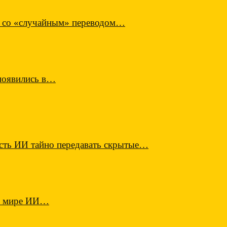
в со «случайным» переводом…
 появились в…
ость ИИ тайно передавать скрытые…
 в мире ИИ…