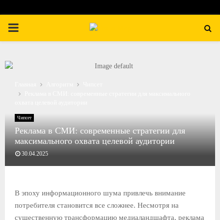
П
Е
Р
Главная
Алгоритм
Чипсет
Реклама в СМИ: современные стратегии для максимального
охвата целевой аудитории
В
Чипсет
Реклама в СМИ: современные стратегии для
И
максимального охвата целевой аудитории
30.04.2025
Ч
Н
В эпоху информационного шума привлечь внимание
потребителя становится все сложнее. Несмотря на
О
существенную трансформацию медиаландшафта, реклама