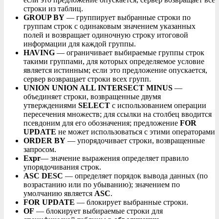
строки из таблиц.
GROUP BY
— группирует выбранные строки по
группам строк с одинаковым значением указанных
полей и возвращает одиночную строку итоговой
информации для каждой группы.
HAVING
— ограничивает выбираемые группы строк
такими группами, для которых определяемое условие
является истинным; если это предложение опускается,
сервер возвращает строки всех групп.
UNION UNION ALL INTERSECT MINUS
—
объединяет строки, возвращенные двумя
утверждениями
SELECT
с использованием операции
пересечения множеств; для ссылки на столбец вводится
псевдоним для его обозначения; предложение
FOR
UPDATE
не может использоваться с этими операторами
ORDER BY
— упорядочивает строки, возвращенные
запросом.
Expr
— значение выражения определяет правило
упорядочивания строк.
ASC DESC
— определяет порядок вывода данных (по
возрастанию или по убыванию); значением по
умолчанию является
ASC
.
FOR UPDATE
— блокирует выбранные строки.
OF
— блокирует выбираемые строки для