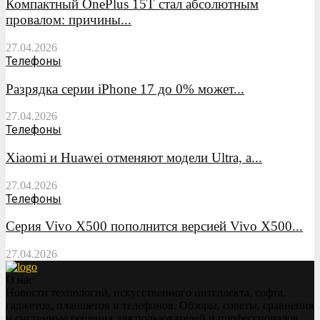
Компактный OnePlus 15T стал абсолютным
провалом: причины...
27.04.2026
Телефоны
Разрядка серии iPhone 17 до 0% может...
27.04.2026
Телефоны
Xiaomi и Huawei отменяют модели Ultra, а...
27.04.2026
Телефоны
Серия Vivo X500 пополнится версией Vivo X500...
27.04.2026
О нас
Новости технологий, искусственного интеллекта, софта,
гаджетов, планшетов и телефонов. Обзоры, советы, сравнения
и системные решения для пользователей и профессионалов.