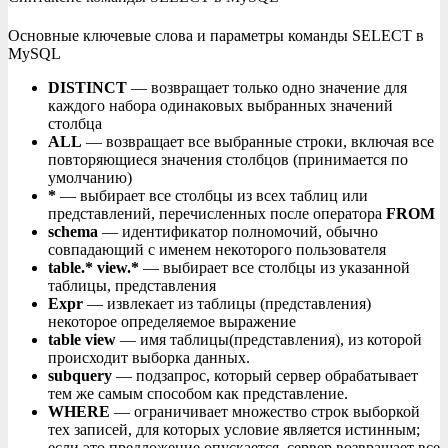
Основные ключевые слова и параметры команды SELECT в
MySQL
DISTINCT
— возвращает только одно значение для
каждого набора одинаковых выбранных значений
столбца
ALL
— возвращает все выбранные строки, включая все
повторяющиеся значения столбцов (принимается по
умолчанию)
*
— выбирает все столбцы из всех таблиц или
представлений, перечисленных после оператора
FROM
schema
— идентификатор полномочий, обычно
совпадающий с именем некоторого пользователя
table.* view.*
— выбирает все столбцы из указанной
таблицы, представления
Expr
— извлекает из таблицы (представления)
некоторое определяемое выражение
table view
— имя таблицы(представления), из которой
происходит выборка данных.
subquery
— подзапрос, который сервер обрабатывает
тем же самым способом как представление.
WHERE
— ограничивает множество строк выборкой
тех записей, для которых условие является истинным;
если это предложение опускается, сервер возвращает все