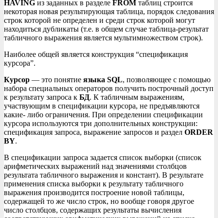
HAVING
из заданных в разделе
FROM
таблиц строится
некоторая новая результирующая таблица, порядок следования
строк которой не определен и среди строк которой могут
находиться дубликаты (т.е. в общем случае таблица-результат
табличного выражения является мультимножеством строк).
Наиболее общей является конструкция “спецификация
курсора”.
Курсор
— это понятие
языка SQL
, позволяющее с помощью
набора специальных операторов получить построчный доступ
к результату запроса к
БД
. К табличным выражениям,
участвующим в спецификации курсора, не предъявляются
какие- либо ограничения. При определении спецификации
курсора используются три дополнительных конструкции:
спецификация запроса, выражение запросов и раздел
ORDER
BY
.
В спецификации запроса задается список выборки (список
арифметических выражений над значениями столбцов
результата табличного выражения и констант). В результате
применения списка выборки к результату табличного
выражения производится построение новой таблицы,
содержащей то же число строк, но вообще говоря другое
число столбцов, содержащих результаты вычисления