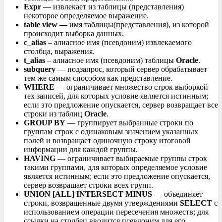
Expr
— извлекает из таблицы (представления)
некоторое определяемое выражение.
table view —
имя таблицы(представления), из которой
происходит выборка данных.
c_alias
– алиасное имя (псевдоним) извлекаемого
столбца, выражения.
t_alias
– алиасное имя (псевдоним) таблицы
Oracle
.
subquery
— подзапрос, который сервер обрабатывает
тем же самым способом как представление.
WHERE
— ограничивает множество строк выборкой
тех записей, для которых условие является истинным;
если это предложение опускается, сервер возвращает все
строки из таблиц
Oracle
.
GROUP BY
— группирует выбранные строки по
группам строк с одинаковым значением указанных
полей и возвращает одиночную строку итоговой
информации для каждой группы.
HAVING
— ограничивает выбираемые группы строк
такими группами, для которых определяемое условие
является истинным; если это предложение опускается,
сервер возвращает строки всех групп.
UNION [ALL] INTERSECT MINUS
— объединяет
строки, возвращенные двумя утверждениями
SELECT
с
использованием операции пересечения множеств; для
ссылки на столбец вводится псевдоним для его