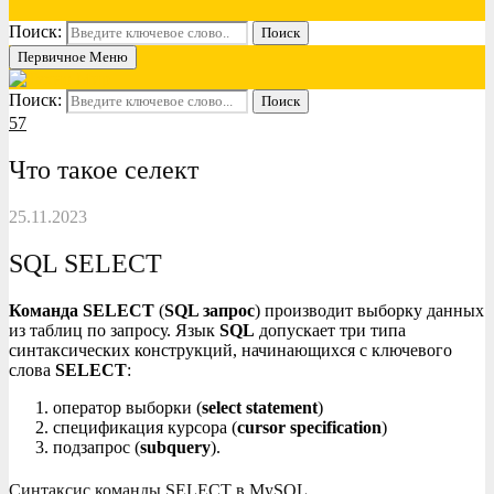
Поиск:
Поиск
Первичное Меню
Поиск:
Поиск
57
Что такое селект
25.11.2023
SQL SELECT
Команда SELECT
(
SQL запрос
) производит выборку данных
из таблиц по запросу. Язык
SQL
допускает три типа
синтаксических конструкций, начинающихся с ключевого
слова
SELECT
:
оператор выборки (
select statement
)
спецификация курсора (
cursor specification
)
подзапрос (
subquery
).
Синтаксис команды SELECT в MySQL