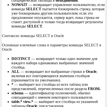
специфической таблицы в
объединении
.
NOWAIT
— возвращает управление пользователю, если
команда
SELECT
пытается блокировать строку, которая
уже блокирована другим пользователем; если это
предложение опускается, сервер ждет, пока строка не
станет доступной и только тогда возвращает результаты
команды
SELECT
.
Синтаксис команды SELECT в Oracle
Основные ключевые слова и параметры команды SELECT в
Oracle
DISTINCT
— возвращает только одно значение для
каждого набора одинаковых выбранных значений
столбца.
ALL
— возвращает все выбранные строки в
Oracle
,
включая все повторяющиеся значения столбцов
(принимается по умолчанию).
*
— выбирает все столбцы из всех таблиц или
представлений, перечисленных после раздела
FROM.
schema
— идентификатор полномочий, обычно
совпадающий с именем некоторого пользователя.
table.* view.*
— выбирает все столбцы из указанной
таблицы
Oracle
, представления.