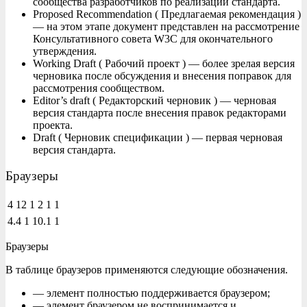
сообщества разработчиков по реализации стандарта.
Proposed Recommendation ( Предлагаемая рекомендация )
— на этом этапе документ представлен на рассмотрение
Консультативного совета W3C для окончательного
утверждения.
Working Draft ( Рабочий проект ) — более зрелая версия
черновика после обсуждения и внесения поправок для
рассмотрения сообществом.
Editor’s draft ( Редакторский черновик ) — черновая
версия стандарта после внесения правок редакторами
проекта.
Draft ( Черновик спецификации ) — первая черновая
версия стандарта.
Браузеры
4
12
1
2
1
1
4.4
1
10.1
1
Браузеры
В таблице браузеров применяются следующие обозначения.
— элемент полностью поддерживается браузером;
— элемент браузером не воспринимается и