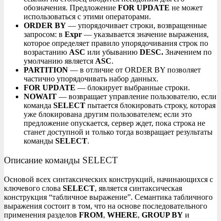
обозначения. Предложение
FOR UPDATE
не может
использоваться с этими операторами.
ORDER BY
— упорядочивает строки, возвращенные
запросом: в
Expr
— указывается значение выражения,
которое определяет правило упорядочивания строк по
возрастанию
ASC
или убыванию
DESC.
Значением по
умолчанию является
ASC
.
PARTITION
— в отличие от ORDER BY позволяет
частично упорядочивать набор данных.
FOR UPDATE
— блокирует выбранные строки.
NOWAIT
— возвращает управление пользователю, если
команда
SELECT
пытается блокировать строку, которая
уже блокирована другим пользователем; если это
предложение опускается, сервер ждет, пока строка не
станет доступной и только тогда возвращает результаты
команды
SELECT
.
Описание команды SELECT
Основой всех синтаксических конструкций, начинающихся с
ключевого слова
SELECT
, является синтаксическая
конструкция “табличное выражение”. Семантика табличного
выражения состоит в том, что на основе последовательного
применения разделов
FROM
,
WHERE
,
GROUP BY
и