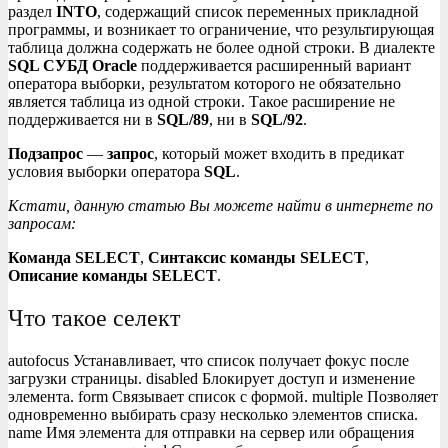
раздел
INTO
, содержащий список переменных прикладной
программы, и возникает то ограничение, что результирующая
таблица должна содержать не более одной строки. В диалекте
SQL СУБД
Oracle
поддерживается расширенный вариант
оператора выборки, результатом которого не обязательно
является таблица из одной строки. Такое расширение не
поддерживается ни в
SQL/89
, ни в
SQL/92
.
Подзапрос
—
запрос
, который может входить в предикат
условия выборки оператора
SQL
.
Кстати, данную статью Вы можете найти в интернете по
запросам:
Команда SELECT
,
Синтаксис команды SELECT
,
Описание команды SELECT
.
Что такое селект
autofocus Устанавливает, что список получает фокус после
загрузки страницы. disabled Блокирует доступ и изменение
элемента. form Связывает список с формой. multiple Позволяет
одновременно выбирать сразу несколько элементов списка.
name Имя элемента для отправки на сервер или обращения