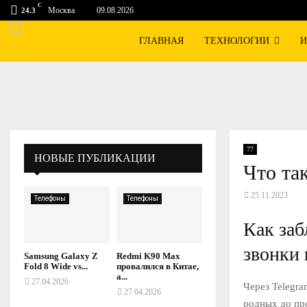
C
Москва
09.08.2026
24.3
ГЛАВНАЯ
ТЕХНОЛОГИИ
И
77
НОВЫЕ ПУБЛИКАЦИИ
Что та
25.11.2023
Телефоны
Телефоны
Как заб
звонки
Samsung Galaxy Z
Redmi K90 Max
Fold 8 Wide vs...
провалился в Китае,
а...
27.04.2026
Через Telegra
27.04.2026
родных до про