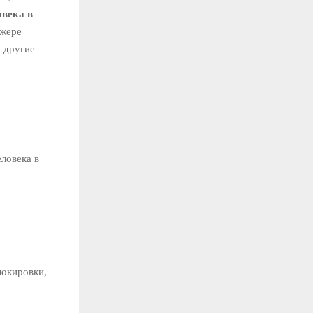
овека в
джере
 другие
ловека в
локировки,