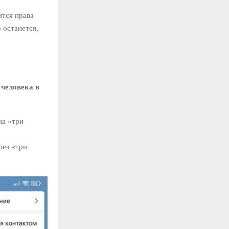
ится права
 останется,
 человека в
на «три
рез «три