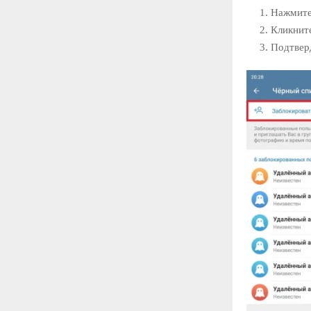
Нажмите
Кликните
Подтверд