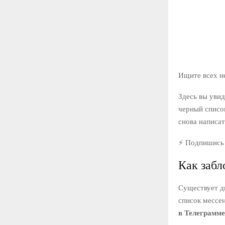
Ищите всех не
Здесь вы уви
черный список
снова написат
⚡ Подпишись 
Как забл
Существует д
список мессен
в Телеграмме