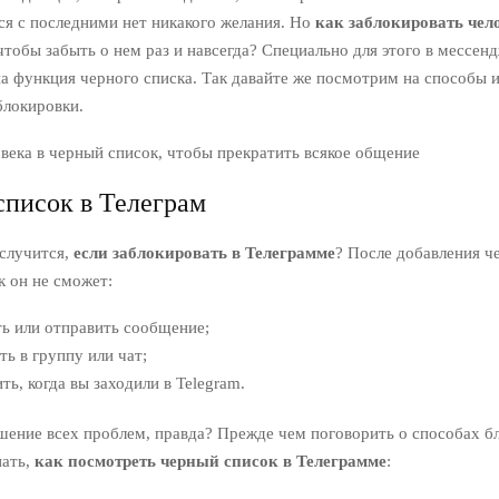
ся с последними нет никакого желания. Но
как заблокировать чел
 чтобы забыть о нем раз и навсегда? Специально для этого в мессен
а функция черного списка. Так давайте же посмотрим на способы и
блокировки.
века в черный список, чтобы прекратить всякое общение
писок в Телеграм
 случится,
если заблокировать в Телеграмме
? После добавления че
к он не сможет:
ь или отправить сообщение;
ть в группу или чат;
ть, когда вы заходили в Telegram.
шение всех проблем, правда? Прежде чем поговорить о способах б
нать,
как посмотреть черный список в Телеграмме
: