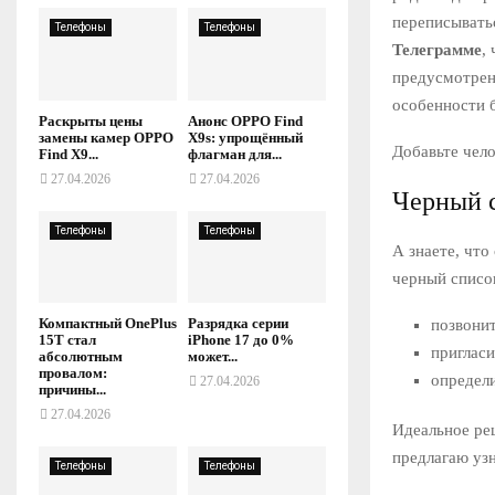
переписывать
Телефоны
Телефоны
Телеграмме
,
предусмотрен
особенности 
Раскрыты цены
Анонс OPPO Find
замены камер OPPO
X9s: упрощённый
Добавьте чело
Find X9...
флагман для...
27.04.2026
27.04.2026
Черный с
Телефоны
Телефоны
А знаете, что
черный списо
Компактный OnePlus
Разрядка серии
позвонит
15T стал
iPhone 17 до 0%
пригласи
абсолютным
может...
провалом:
определи
27.04.2026
причины...
27.04.2026
Идеальное ре
предлагаю уз
Телефоны
Телефоны