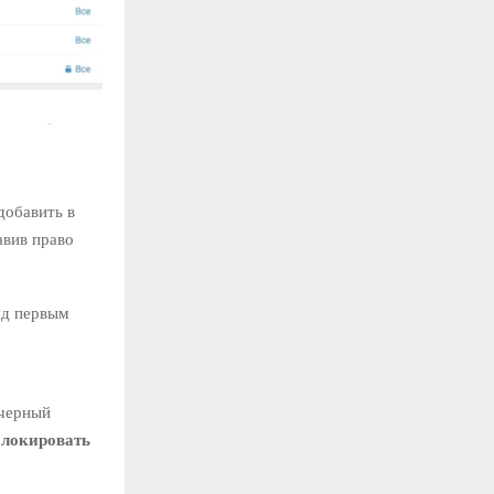
добавить в
авив право
ид первым
 черный
блокировать