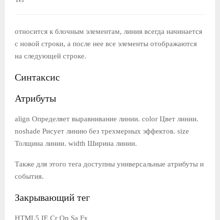
О
Е
относится к блочным элементам, линия всегда начинается
с новой строки, а после нее все элементы отображаются
на следующей строке.
М
Синтаксис
Е
Атрибуты
Н
align Определяет выравнивание линии. color Цвет линии.
noshade Рисует линию без трехмерных эффектов. size
Ю
Толщина линии. width Ширина линии.
Также для этого тега доступны универсальные атрибуты и
события.
Закрывающий тег
HTML5 IE Cr Op Sa Fx