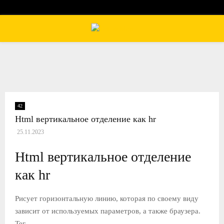
П
Е
Р
42
Html вертикальное отделение как hr
В
25.11.2023
И
Html вертикальное отделение
как hr
Ч
Рисует горизонтальную линию, которая по своему виду
Н
зависит от используемых параметров, а также браузера.
Тег