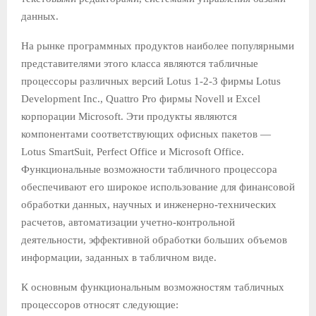
данных.
На рынке программных продуктов наиболее популярными
представителями этого класса являются табличные
процессо­ры различных версий Lotus 1-2-3 фирмы Lotus
Development Inc., Quattro Pro фирмы Novell и Excel
корпорации Microsoft. Эти продукты являются
компонентами соответствующих офис­ных пакетов —
Lotus SmartSuit, Perfect Office и Microsoft Office.
Функциональные возможности табличного процессора
обес­печивают его широкое использование для финансовой
обработ­ки данных, научных и инженерно-технических
расчетов, авто­матизации учетно-контрольной
деятельности, эффективной обработки больших объемов
информации, заданных в таблич­ном виде.
К основным функциональным возможностям таблич­ных
процессоров относят следующие: