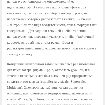
используется однозначно определяющий ее
идентификатор. В качестве такого идентификатора
выступает адрес (номер столбца и номер строки, на
пересечении которых располагается ячейка). В ячей­ки
Электронной таблицы вводятся числа, текст, формулы или
гиперссылки. Для задания текущей ячейки таблицы
используется специальный указатель ячейки (таблич­ный
курсор), который имеет вид рамки. Ввод и
редактирование данных осуществляются пользователем в
текущую ячейку.
Концепция электронной таблицы, впервые реализованная
для компьютера фирмы Apple, оказалась удачной, и в
течение несколь­ких лет был выпущен ряд программных
средств этого класса (се­мейства yisicalc, Supercalc,
Multiplan). Электронные таблицы стали одним ив
основных компонентов интегрированных пакетов про­
грамм Works, Symphony. Большое влияние на развитие
программ­ных средств этого класса оказала разработка