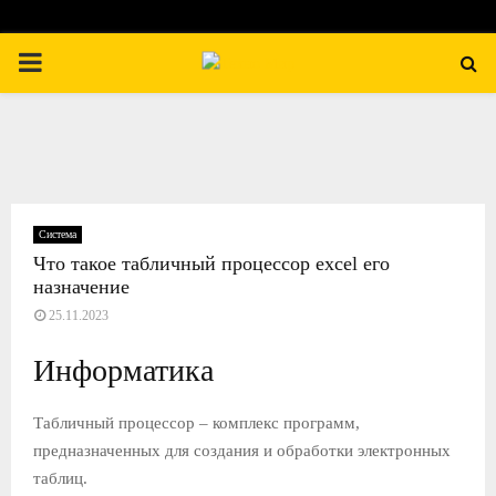
П
Е
Р
В
Система
Что такое табличный процессор excel его
назначение
И
25.11.2023
Ч
Информатика
Н
Табличный процессор – комплекс программ,
предназначенных для создания и обработки электронных
О
таблиц.