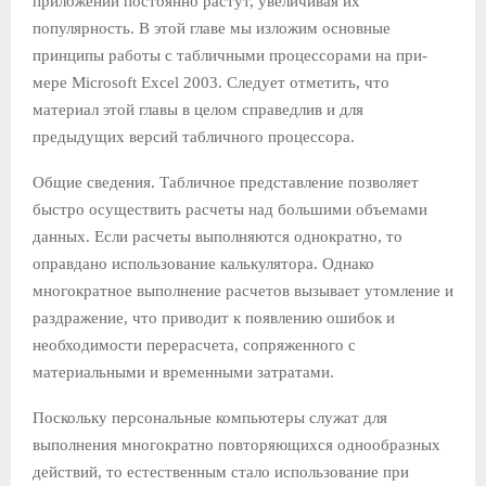
приложений постоянно ра­стут, увеличивая их
популярность. В этой главе мы изложим основные
принципы работы с табличными процессорами на при­
мере Microsoft Excel 2003. Следует отметить, что
материал этой главы в целом справедлив и для
предыдущих версий таблично­го процессора.
Общие сведения. Табличное представление позволяет
быстро осуществить рас­четы над большими объемами
данных. Если расчеты выполня­ются однократно, то
оправдано использование калькулятора. Од­нако
многократное выполнение расчетов вызывает утомление и
раздражение, что приводит к появлению ошибок и
необходимо­сти перерасчета, сопряженного с
материальными и временными затратами.
Поскольку персональные компьютеры служат для
выполне­ния многократно повторяющихся однообразных
действий, то ес­тественным стало использование при