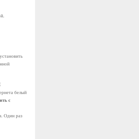
й.
 установить
анной
тернета белый
ить с
н. Один раз