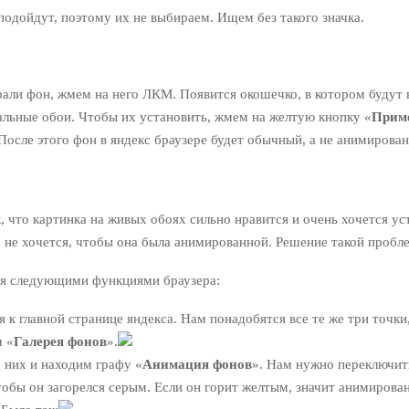
подойдут, поэтому их не выбираем. Ищем без такого значка.
рали фон, жмем на него ЛКМ. Появится окошечко, в котором будут
альные обои. Чтобы их установить, жмем на желтую кнопку «
Прим
После этого фон в яндекс браузере будет обычный, а не анимирова
, что картинка на живых обоях сильно нравится и очень хочется ус
 не хочется, чтобы она была анимированной. Решение такой пробл
я следующими функциями браузера:
 к главной странице яндекса. Нам понадобятся все те же три точки
м «
Галерея фонов
».
 них и находим графу «
Анимация фонов
». Нам нужно переключит
тобы он загорелся серым. Если он горит желтым, значит анимиров