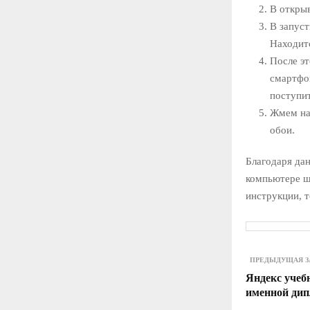
В откры
В запуст
Находитс
После эт
смартфон
поступит
Жмем на 
обои.
Благодаря дан
компьютере ша
инструкции, т
ПРЕДЫДУЩАЯ З
Яндекс учеб
именной ди