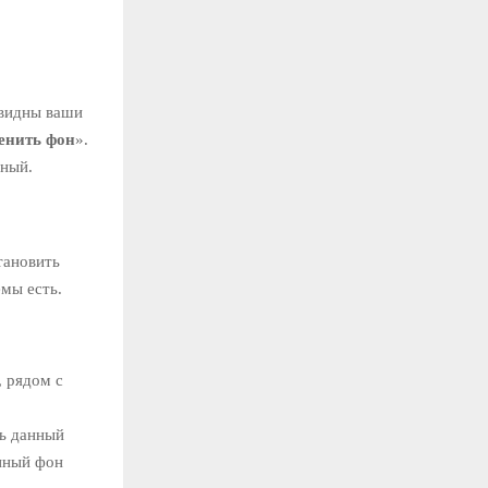
 видны ваши
енить фон
».
нный.
тановить
емы есть.
, рядом с
ь данный
анный фон