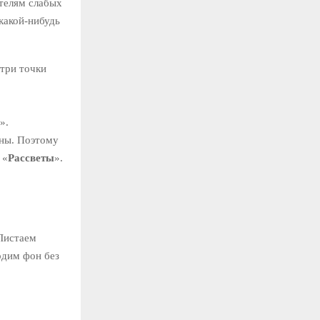
телям слабых
какой-нибудь
 три точки
».
жны. Поэтому
 «
Рассветы
».
 Листаем
одим фон без