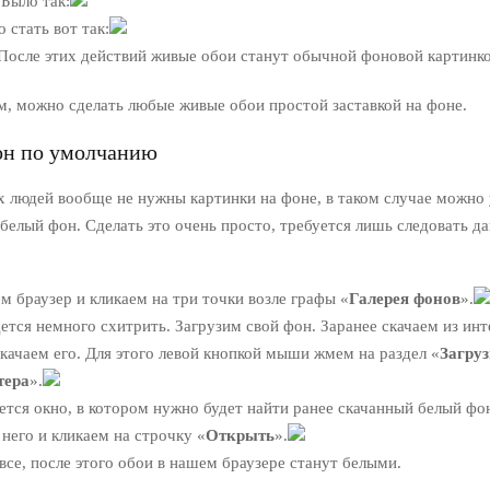
 Было так:
 стать вот так:
После этих действий живые обои станут обычной фоновой картинко
м, можно сделать любые живые обои простой заставкой на фоне.
он по умолчанию
х людей вообще не нужны картинки на фоне, в таком случае можно
белый фон. Сделать это очень просто, требуется лишь следовать д
м браузер и кликаем на три точки возле графы «
Галерея фонов
».
ется немного схитрить. Загрузим свой фон. Заранее скачаем из ин
акачаем его. Для этого левой кнопкой мыши жмем на раздел «
Загруз
тера
».
тся окно, в котором нужно будет найти ранее скачанный белый фо
него и кликаем на строчку «
Открыть
».
все, после этого обои в нашем браузере станут белыми.