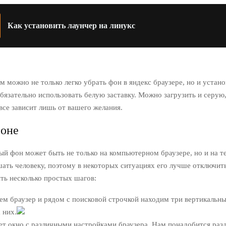
Как установить лаунчер на линукс
 можно не только легко убрать фон в яндекс браузере, но и устан
обязательно использовать белую заставку. Можно загрузить и серую
се зависит лишь от вашего желания.
фоне
й фон может быть не только на компьютерном браузере, но и на т
ать человеку, поэтому в некоторых ситуациях его лучше отключит
ть несколько простых шагов:
м браузер и рядом с поисковой строчкой находим три вертикальны
 них.
т окно с различными настройками браузера. Нам понадобится раз