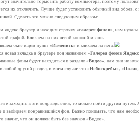
огут значительно тормозить работу компьютера, поэтому пользова
ется их отключить. Лучше будет установить обычный вид обоев, с 
тинкой. Сделать это можно следующим образом:
м яндекс браузер и находим строчку «
галерея фонов
», нам нужны
этой графой. Кликаем на них левой кнопкой мыши.
ывшем окне ищем пункт «
Изменить
» и кликаем на него.
я новая вкладка в браузере под названием «
Галерея фонов Яндекс
ванные фоны будут находиться в разделе «
Видео
», нам они не ну
в любой другой раздел, в моем случае это «
Небоскребы
», «
Поля
»,
тите заходить в эти подразделения, то можно пойти другим путем.
е и выбираем понравившийся фон. Важно понимать, что нам необх
то значит, что он должен быть без значков «Видео».