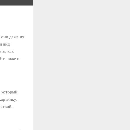
 они даже их
й вид
те, как
йте ниже и
, который
картинку.
йствий.