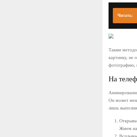
Читать:
Таким методом
картинку, не 
фотографию, в
На теле
Анимированны
Он может меш
лишь выполни
Открывае
Жмем на
Всплывае