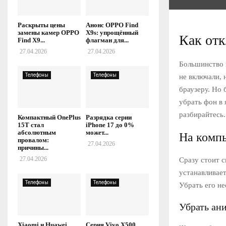
Раскрыты цены
Анонс OPPO Find
замены камер OPPO
X9s: упрощённый
Как отк
Find X9...
флагман для...
27.04.2026
27.04.2026
Большинство 
Телефоны
Телефоны
не включали, 
браузеру. Но 
убрать фон в 
разбирайтесь.
Компактный OnePlus
Разрядка серии
15T стал
iPhone 17 до 0%
абсолютным
может...
На комп
провалом:
27.04.2026
причины...
27.04.2026
Сразу стоит с
устанавливае
Телефоны
Телефоны
Убрать его не
Убрать ан
Xiaomi и Huawei
Серия Vivo X500