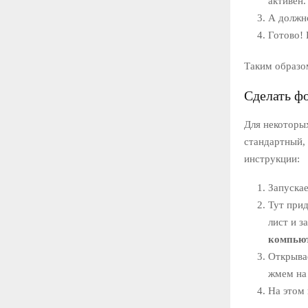
активен.
А должно
Готово! 
Таким образо
Сделать ф
Для некоторы
стандартный, 
инструкции:
Запускае
Тут прид
лист и з
компью
Открывае
жмем на 
На этом 