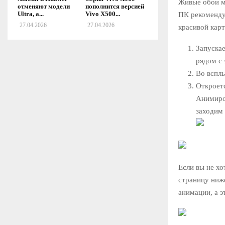
Живые обои м
отменяют модели
пополнится версией
Ultra, а...
Vivo X500...
ПК рекоменду
27.04.2026
27.04.2026
красивой кар
Запускае
рядом с 
Во вспл
Откроетс
Анимиро
заходим 
Если вы не хо
страницу ниж
анимации, а э