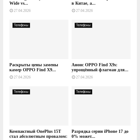
Wide vs...
в Китае, а...
27.04.2026
27.04.2026
Телефоны
Телефоны
Раскрыты цены замены
Анонс OPPO Find X9s:
камер OPPO Find X9...
упрощённый флагман для...
27.04.2026
27.04.2026
Телефоны
Телефоны
Компактный OnePlus 15T
Разрядка серии iPhone 17 до
стал абсолютным провалом:
0% может...