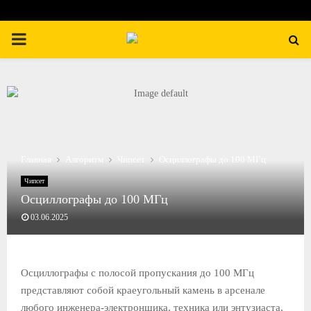
П
Е
Р
В
Главная
Алгоритм
Чипсет
Осциллографы до 100 МГц
Чипсет
И
Осциллографы до 100 МГц
03.06.2025
Ч
Н
Осциллографы с полосой пропускания до 100 МГц
представляют собой краеугольный камень в арсенале
О
любого инженера-электронщика, техника или энтузиаста,