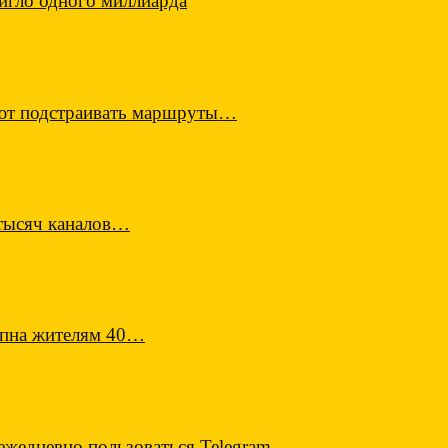
игло одного миллиарда
еют подстраивать маршруты…
 тысяч каналов…
тупна жителям 40…
ежедневно пользоваться Telegram