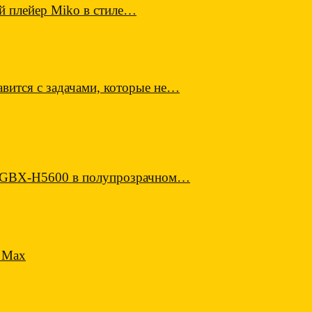
й плейер Miko в стиле…
вится с задачами, которые не…
E GBX-H5600 в полупрозрачном…
 Max