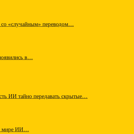
в со «случайным» переводом…
 появились в…
ость ИИ тайно передавать скрытые…
 в мире ИИ…