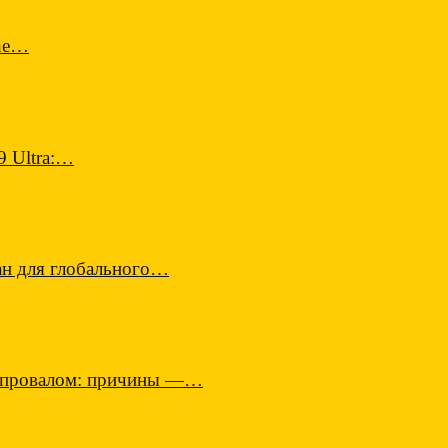
one…
9 Ultra:…
н для глобального…
м провалом: причины —…