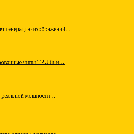
ает генерацию изображений…
ированные чипы TPU 8t и…
по реальной мощности…