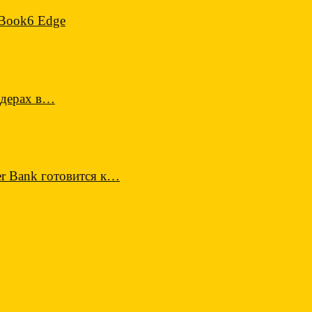
 Book6 Edge
ндерах в…
r Bank готовится к…