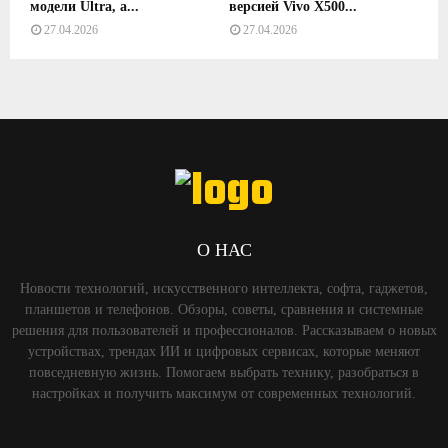
модели Ultra, а...
версией Vivo X500...
27.04.2026
27.04.2026
О НАС
Новости технологий, искусственного интеллекта, софта, гаджетов,
планшетов и телефонов. Обзоры, советы, сравнения и системные
решения для пользователей и профессионалов. Рассказываем о новых
устройствах, трендах ИИ и цифровых сервисах, которые меняют
повседневную жизнь. Помогаем выбрать технику, разобраться в
настройках и получить максимум от современных технологий.