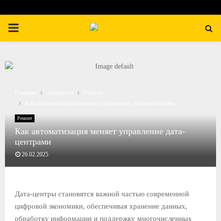
П
Е
Р
Главная
Алгоритм
Ремонт
Как автоматизация меняет управление дата-центрами
В
Ремонт
Как автоматизация меняет управление дата-
И
центрами
26.02.2025
Ч
Н
Дата-центры становятся важной частью современной
цифровой экономики, обеспечивая хранение данных,
О
обработку информации и поддержку многочисленных