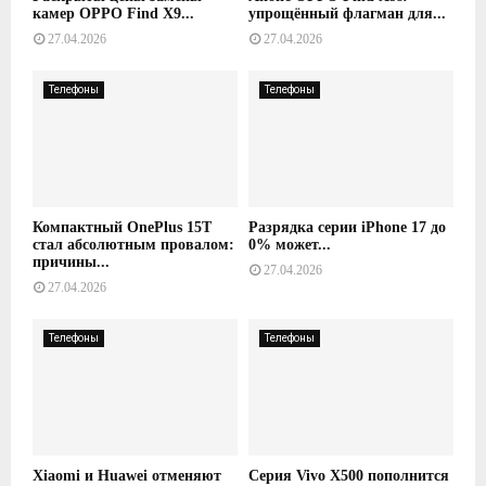
камер OPPO Find X9...
упрощённый флагман для...
27.04.2026
27.04.2026
Телефоны
Телефоны
Компактный OnePlus 15T
Разрядка серии iPhone 17 до
стал абсолютным провалом:
0% может...
причины...
27.04.2026
27.04.2026
Телефоны
Телефоны
Xiaomi и Huawei отменяют
Серия Vivo X500 пополнится