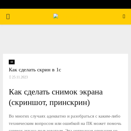
П
Е
Р
В
48
Как сделать скрин в 1с
25.11.2023
И
Как сделать снимок экрана
Ч
(скриншот, принскрин)
Н
Во многих случаях адекватно и разобраться с каким-либо
техническим вопросом или ошибкой на ПК может помочь
О
снимок экрана пользователя. Эта нетрудная операция не