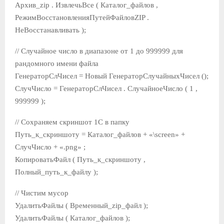
Архив_zip . ИзвлечьВсе ( Каталог_файлов ,
РежимВосстановленияПутейФайловZIP .
НеВосстанавливать );
// Случайное число в диапазоне от 1 до 999999 для
рандомного имени файла
ГенераторСлЧисел = Новый ГенераторСлучайныхЧисел ();
СлучЧисло = ГенераторСлЧисел . СлучайноеЧисло ( 1 ,
999999 );
// Сохраняем скриншот 1С в папку
Путь_к_скриншоту = Каталог_файлов + «\screen» +
СлучЧисло + «.png» ;
КопироватьФайл ( Путь_к_скриншоту ,
Полный_путь_к_файлу );
// Чистим мусор
УдалитьФайлы ( Временный_zip_файл );
УдалитьФайлы ( Каталог_файлов );