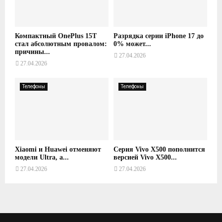
Компактный OnePlus 15T
Разрядка серии iPhone 17 до
стал абсолютным провалом:
0% может...
причины...
27.04.2026
27.04.2026
Телефоны
Телефоны
Xiaomi и Huawei отменяют
Серия Vivo X500 пополнится
модели Ultra, а...
версией Vivo X500...
27.04.2026
27.04.2026