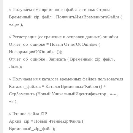
// Получаем имя временного файла с типом: Строка
Временный_zip_файл = ПолучитьИмяВременногоФайла (
«zip» );
// Регистрация (сохранение и отправки данных) ошибки
Отчет_об_ошибке = Новый ОтчетОбОшибке (
ИнформацияОбОшибке ());
Отчет_об_ошибке . Записать ( Временный_zip_файл ,
Ложь);
// Получаем имя каталога временных файлов пользователя
Каталог_файлов = КаталогВременныхФайлов () +
СтрЗаменить (Новый УникальныйИдентификатор , «-» ,
«» );
// Чтение файла ZIP
Архив_zip = Новый ЧтениеZipФайла (
Временный_zip_файл );