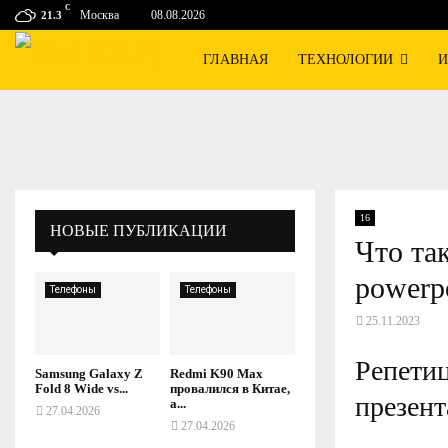
C
Москва
08.08.2026
21.3
ГЛАВНАЯ
ТЕХНОЛОГИИ
И
16
НОВЫЕ ПУБЛИКАЦИИ
Что та
powerp
Телефоны
Телефоны
25.11.2023
Репетиц
Samsung Galaxy Z
Redmi K90 Max
Fold 8 Wide vs...
провалился в Китае,
презен
а...
27.04.2026
27.04.2026