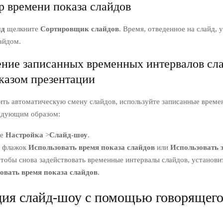
 времени показа слайдов
ид
щелкните
Сортировщик слайдов
. Время, отведенное на слайд, 
айдом.
ние записанных временных интервалов сл
казом презентации
ить автоматическую смену слайдов, используйте записанные време
едующим образом:
те
Настройка
>
Слайд-шоу
.
 флажок
Использовать время показа слайдов
или
Использовать 
Чтобы снова задействовать временные интервалы слайдов, установи
овать время показа слайдов
.
ция слайд-шоу с помощью говорящег