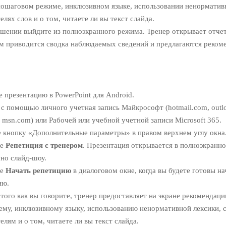
пошаговом режиме, инклюзивном языке, использовании ненорматив
елях слов и о том, читаете ли вы текст слайда.
шении выйдите из полноэкранного режима. Тренер открывает отчет
ом приводится сводка наблюдаемых сведений и предлагаются реком
 презентацию в PowerPoint для Android.
с помощью личного учетная запись Майкрософт (hotmail.com, outl
, msn.com) или Рабочей или учебной учетной записи Microsoft 365.
 кнопку «Дополнительные параметры» в правом верхнем углу окна
те
Репетиция с тренером
. Презентация открывается в полноэкранн
но слайд-шоу.
те
Начать репетицию
в диалоговом окне, когда вы будете готовы на
ию.
того как вы говорите, тренер предоставляет на экране рекомендаци
ему, инклюзивному языку, использованию ненормативной лексики, 
елям и о том, читаете ли вы текст слайда.