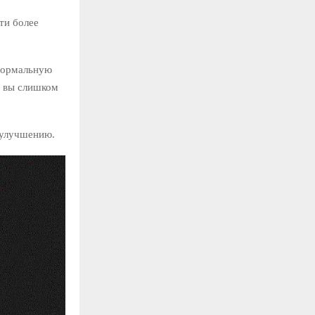
ти более
еформальную
а вы слишком
 улучшению.