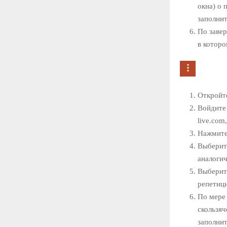
окна) о 
заполнит
По завер
в котор
Откройте
Войдите 
live.com
Нажмите
Выбери
аналогич
Выбери
репетиц
По мере 
скользяч
заполнит