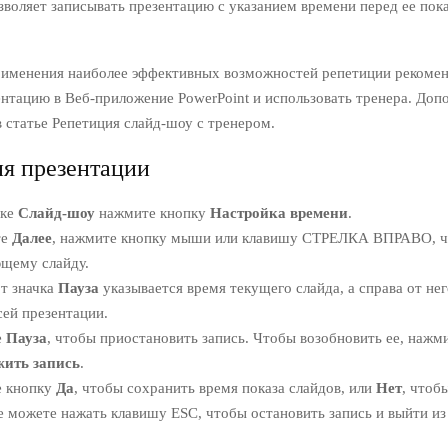
зволяет записывать презентацию с указанием времени перед ее пок
именения наиболее эффективных возможностей репетиции рекомен
ентацию в Веб-приложение PowerPoint и использовать тренера. Доп
в статье Репетиция слайд-шоу с тренером.
я презентации
дке
Слайд-шоу
нажмите кнопку
Настройка времени
.
те
Далее
, нажмите кнопку мыши или клавишу СТРЕЛКА ВПРАВО, ч
ющему слайду.
т значка
Пауза
указывается время текущего слайда, а справа от не
сей презентации.
е
Пауза
, чтобы приостановить запись. Чтобы возобновить ее, нажм
ить запись
.
 кнопку
Да
, чтобы сохранить время показа слайдов, или
Нет
, чтоб
 можете нажать клавишу ESC, чтобы остановить запись и выйти из