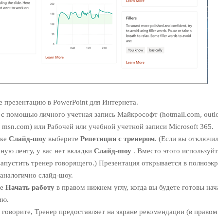
 презентацию в PowerPoint для Интернета.
с помощью личного учетная запись Майкрософт (hotmail.com, outl
, msn.com) или Рабочей или учебной учетной записи Microsoft 365.
дке
Слайд-шоу
выберите
Репетиция с тренером
. (Если вы отключи
ую ленту, у вас нет вкладки
Слайд-шоу
. Вместо этого используй
запустить тренер говорящего.) Презентация открывается в полноэк
аналогично слайд-шоу.
те
Начать работу
в правом нижнем углу, когда вы будете готовы нач
ию.
 говорите, Тренер предоставляет на экране рекомендации (в право