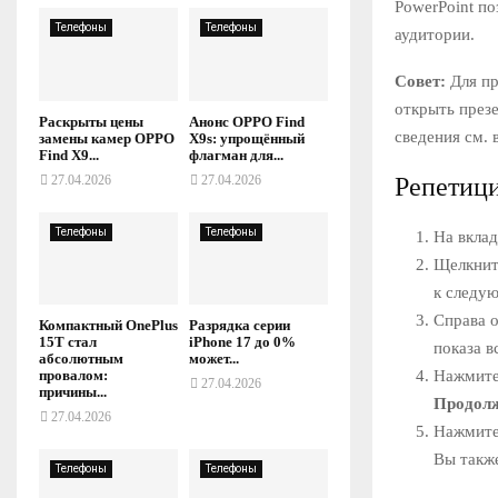
PowerPoint по
Телефоны
Телефоны
аудитории.
Совет:
Для пр
открыть през
Раскрыты цены
Анонс OPPO Find
сведения см. 
замены камер OPPO
X9s: упрощённый
Find X9...
флагман для...
Репетици
27.04.2026
27.04.2026
Телефоны
Телефоны
На вкла
Щелкни
к следу
Справа о
Компактный OnePlus
Разрядка серии
15T стал
iPhone 17 до 0%
показа в
абсолютным
может...
Нажмит
провалом:
27.04.2026
причины...
Продолж
27.04.2026
Нажмите
Вы также
Телефоны
Телефоны