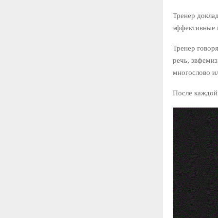
Тренер докла
эффективные 
Тренер говоря
речь, эвфемиз
многослово ил
После каждой