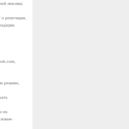
ной лексики,
 о репетиции,
ендации.
ook.com,
.
ом режиме,
чать
и по
словам-