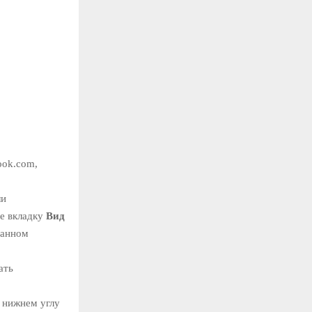
ook.com,
ли
те вкладку
Вид
ранном
ать
м нижнем углу