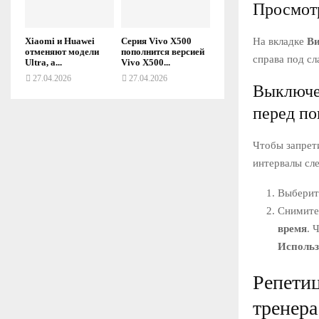
Просмотр
На вкладке
В
Xiaomi и Huawei
Серия Vivo X500
отменяют модели
пополнится версией
справа под сл
Ultra, а...
Vivo X500...
27.04.2026
27.04.2026
Выключе
перед по
Чтобы запрет
интервалы сл
Выбери
Снимите
время
. 
Использ
Репети
тренера