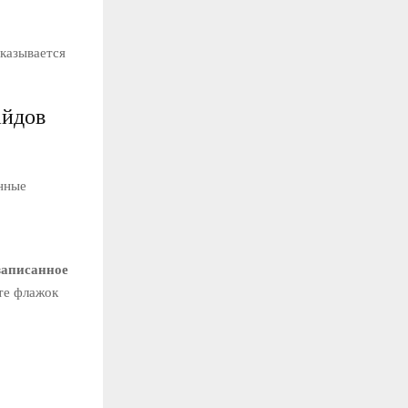
указывается
айдов
нные
записанное
те флажок
о