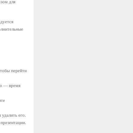
азом для
дуется
олнительные
тобы перейти
го — время
ите
ы удалить его.
 презентации.