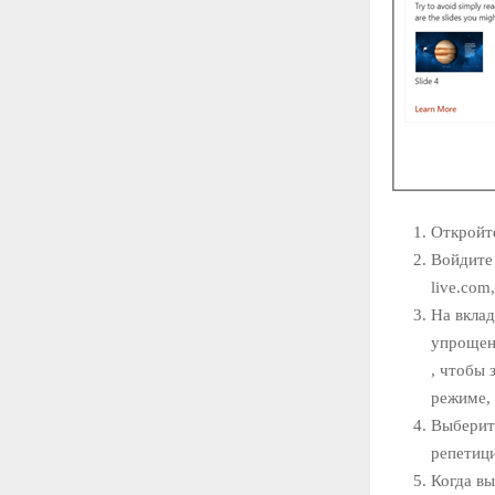
Откройте
Войдите 
live.com
На вкла
упрощенн
, чтобы 
режиме, 
Выбери
репетиц
Когда вы