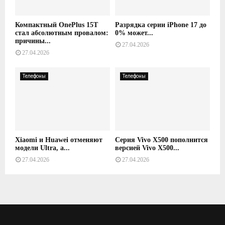
Компактный OnePlus 15T
Разрядка серии iPhone 17 до
стал абсолютным провалом:
0% может...
причины...
27.04.2026
27.04.2026
Телефоны
Телефоны
Xiaomi и Huawei отменяют
Серия Vivo X500 пополнится
модели Ultra, а...
версией Vivo X500...
27.04.2026
27.04.2026