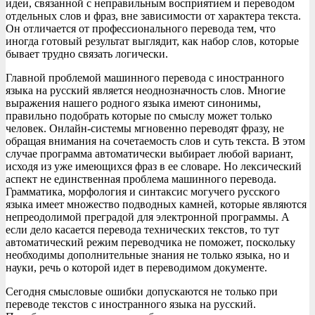
идеи, связанной с неправильным восприятием и переводом
отдельных слов и фраз, вне зависимости от характера текста.
Он отличается от профессионального перевода тем, что
иногда готовый результат выглядит, как набор слов, которые
бывает трудно связать логически.
Главной проблемой машинного перевода с иностранного
языка на русский является неоднозначность слов. Многие
выражения нашего родного языка имеют синонимы,
правильно подобрать которые по смыслу может только
человек. Онлайн-системы мгновенно переводят фразу, не
обращая внимания на сочетаемость слов и суть текста. В этом
случае программа автоматически выбирает любой вариант,
исходя из уже имеющихся фраз в ее словаре. Но лексический
аспект не единственная проблема машинного перевода.
Грамматика, морфология и синтаксис могучего русского
языка имеет множество подводных камней, которые являются
непреодолимой преградой для электронной программы. А
если дело касается перевода технических текстов, то тут
автоматический режим переводчика не поможет, поскольку
необходимы дополнительные знания не только языка, но и
науки, речь о которой идет в переводимом документе.
Сегодня смысловые ошибки допускаются не только при
переводе текстов с иностранного языка на русский.