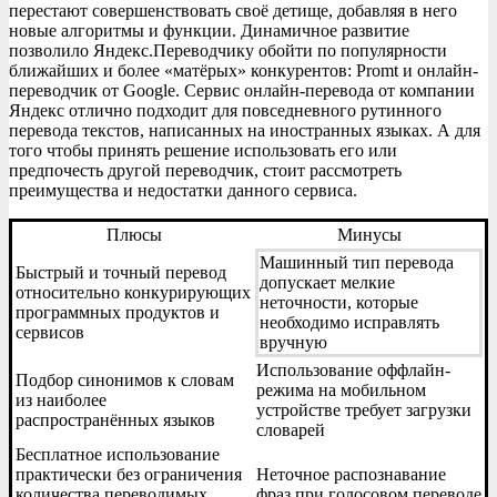
перестают совершенствовать своё детище, добавляя в него
новые алгоритмы и функции. Динамичное развитие
позволило Яндекс.Переводчику обойти по популярности
ближайших и более «матёрых» конкурентов: Promt и онлайн-
переводчик от Google. Сервис онлайн-перевода от компании
Яндекс отлично подходит для повседневного рутинного
перевода текстов, написанных на иностранных языках. А для
того чтобы принять решение использовать его или
предпочесть другой переводчик, стоит рассмотреть
преимущества и недостатки данного сервиса.
Плюсы
Минусы
Машинный тип перевода
Быстрый и точный перевод
допускает мелкие
относительно конкурирующих
неточности, которые
программных продуктов и
необходимо исправлять
сервисов
вручную
Использование оффлайн-
Подбор синонимов к словам
режима на мобильном
из наиболее
устройстве требует загрузки
распространённых языков
словарей
Бесплатное использование
практически без ограничения
Неточное распознавание
количества переводимых
фраз при голосовом переводе